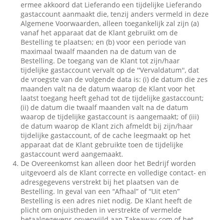
ermee akkoord dat Lieferando een tijdelijke Lieferando
gastaccount aanmaakt die, tenzij anders vermeld in deze
Algemene Voorwaarden, alleen toegankelijk zal zijn (a)
vanaf het apparaat dat de Klant gebruikt om de
Bestelling te plaatsen; en (b) voor een periode van
maximaal twaalf maanden na de datum van de
Bestelling. De toegang van de Klant tot zijn/haar
tijdelijke gastaccount vervalt op de ''Vervaldatum'', dat
de vroegste van de volgende data is: (i) de datum die zes
maanden valt na de datum waarop de Klant voor het
laatst toegang heeft gehad tot de tijdelijke gastaccount;
(ii) de datum die twaalf maanden valt na de datum
waarop de tijdelijke gastaccount is aangemaakt; of (iii)
de datum waarop de Klant zich afmeldt bij zijn/haar
tijdelijke gastaccount, of de cache leegmaakt op het
apparaat dat de Klant gebruikte toen de tijdelijke
gastaccount werd aangemaakt.
De Overeenkomst kan alleen door het Bedrijf worden
uitgevoerd als de Klant correcte en volledige contact- en
adresgegevens verstrekt bij het plaatsen van de
Bestelling. In geval van een “Afhaal” of “Uit eten”
Bestelling is een adres niet nodig. De Klant heeft de
plicht om onjuistheden in verstrekte of vermelde
betaalgegevens onverwijld aan Takeaway.com of het