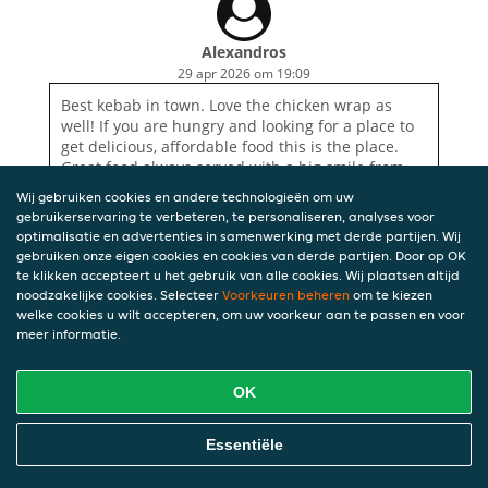
Alexandros
29 apr 2026 om 19:09
Best kebab in town. Love the chicken wrap as
well! If you are hungry and looking for a place to
get delicious, affordable food this is the place.
Great food always served with a big smile from
the nice man there. Highly recommended!!
Wij gebruiken cookies en andere technologieën om uw
gebruikerservaring te verbeteren, te personaliseren, analyses voor
optimalisatie en advertenties in samenwerking met derde partijen. Wij
gebruiken onze eigen cookies en cookies van derde partijen. Door op OK
te klikken accepteert u het gebruik van alle cookies. Wij plaatsen altijd
noodzakelijke cookies. Selecteer
Voorkeuren beheren
om te kiezen
welke cookies u wilt accepteren, om uw voorkeur aan te passen en voor
meer informatie.
OK
Essentiële